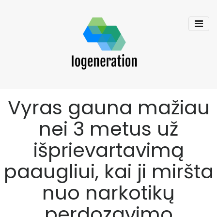
Vyras gauna mažiau
nei 3 metus už
išprievartavimą
paaugliui, kai ji miršta
nuo narkotikų
perdozavimo