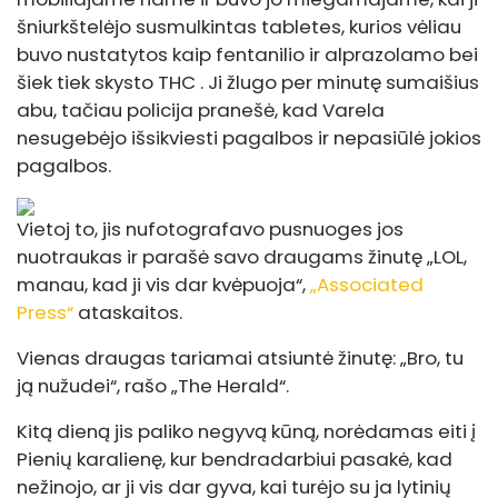
šniurkštelėjo susmulkintas tabletes, kurios vėliau
buvo nustatytos kaip fentanilio ir alprazolamo bei
šiek tiek skysto THC . Ji žlugo per minutę sumaišius
abu, tačiau policija pranešė, kad Varela
nesugebėjo išsikviesti pagalbos ir nepasiūlė jokios
pagalbos.
Vietoj to, jis nufotografavo pusnuoges jos
nuotraukas ir parašė savo draugams žinutę „LOL,
manau, kad ji vis dar kvėpuoja“,
„Associated
Press“
ataskaitos.
Vienas draugas tariamai atsiuntė žinutę: „Bro, tu
ją nužudei“, rašo „The Herald“.
Kitą dieną jis paliko negyvą kūną, norėdamas eiti į
Pienių karalienę, kur bendradarbiui pasakė, kad
nežinojo, ar ji vis dar gyva, kai turėjo su ja lytinių