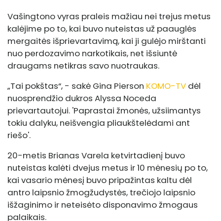
Vašingtono vyras praleis mažiau nei trejus metus
kalėjime po to, kai buvo nuteistas už paauglės
mergaitės išprievartavimą, kai ji gulėjo mirštanti
nuo perdozavimo narkotikais, net išsiuntė
draugams netikras savo nuotraukas.
„Tai pokštas“, - sakė Gina Pierson
KOMO-TV
dėl
nuosprendžio dukros Alyssa Noceda
prievartautojui. 'Paprastai žmonės, užsiimantys
tokiu dalyku, neišvengia pliaukštelėdami ant
riešo'.
20-metis Brianas Varela ketvirtadienį buvo
nuteistas kalėti dvejus metus ir 10 mėnesių po to,
kai vasario mėnesį buvo pripažintas kaltu dėl
antro laipsnio žmogžudystės, trečiojo laipsnio
išžaginimo ir neteisėto disponavimo žmogaus
palaikais.