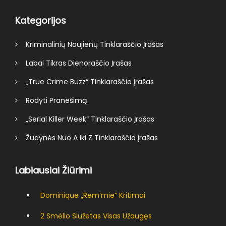
Kategorijos
Kriminalinių Naujienų Tinklaraščio Įrašas
Labai Tikras Dienoraščio Įrašas
„True Crime Buzz“ Tinklaraščio Įrašas
Rodyti Pranešimą
„Serial Killer Week“ Tinklaraščio Įrašas
Žudynės Nuo A Iki Z Tinklaraščio Įrašas
Labiausiai Žiūrimi
Dominique „rem’mie“ Kritimai
2 Smėlio Siužetas Visas Užaugęs