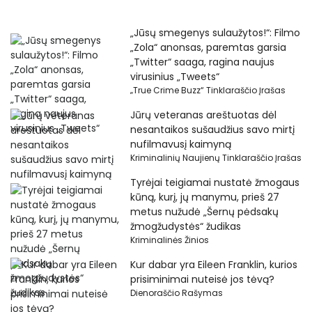
„Jūsų smegenys sulaužytos!“: Filmo
„Zola“ anonsas, paremtas garsia
„Twitter“ saaga, ragina naujus
virusinius „Tweets“
„True Crime Buzz“ Tinklaraščio Įrašas
Jūrų veteranas areštuotas dėl
nesantaikos sušaudžius savo mirtį
nufilmavusį kaimyną
Kriminalinių Naujienų Tinklaraščio Įrašas
Tyrėjai teigiamai nustatė žmogaus
kūną, kurį, jų manymu, prieš 27
metus nužudė „Šernų pėdsakų
žmogžudystės“ žudikas
Kriminalinės Žinios
Kur dabar yra Eileen Franklin, kurios
prisiminimai nuteisė jos tėvą?
Dienoraščio Rašymas