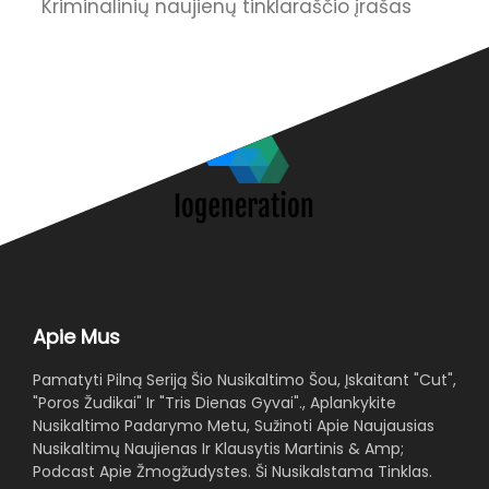
Kriminalinių naujienų tinklaraščio įrašas
D
Apie Mus
Pamatyti Pilną Seriją Šio Nusikaltimo Šou, Įskaitant "Cut",
"Poros Žudikai" Ir "Tris Dienas Gyvai"., Aplankykite
Nusikaltimo Padarymo Metu, Sužinoti Apie Naujausias
Nusikaltimų Naujienas Ir Klausytis Martinis & Amp;
Podcast Apie Žmogžudystes. Ši Nusikalstama Tinklas.