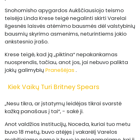
Snohomisho apygardos Aukščiausiojo teismo
teisėja Linda Krese teigė negalinti skirti Varelai
ilgesnės laisvės atėmimo bausmės dėl valstybinių
bausmių skyrimo asmenims, neturintiems jokio
ankstesnio įrašo.
Krese teigė, kad ją „piktina“ nepakankamas
nuosprendis, tačiau, anot jos, jai nebuvo palikta
jokių galimybių
Pranešėjas
.
Kiek Vaikų Turi Britney Spears
„Nesu tikra, ar įstatymų leidėjas tikrai svarstė
kažką panašaus į tai“, - sakė ji.
Anot valdžios institucijų, Noceda, kuriai tuo metu
buvo 18 metų, buvo atėjęs į vakarėlį Varelos
mobiliajame name ir buvo jo miegamajame, kai ji