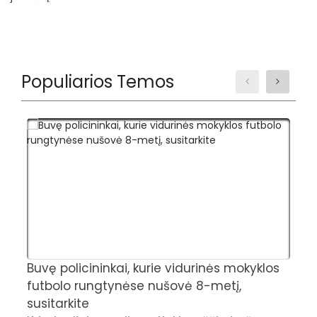
Populiarios Temos
Buvę policininkai, kurie vidurinės mokyklos
„
futbolo rungtynėse nušovė 8-metį,
p
susitarkite
s