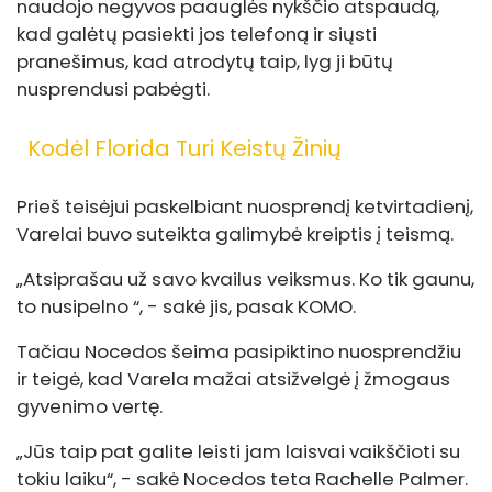
naudojo negyvos paauglės nykščio atspaudą,
kad galėtų pasiekti jos telefoną ir siųsti
pranešimus, kad atrodytų taip, lyg ji būtų
nusprendusi pabėgti.
Kodėl Florida Turi Keistų Žinių
Prieš teisėjui paskelbiant nuosprendį ketvirtadienį,
Varelai buvo suteikta galimybė kreiptis į teismą.
„Atsiprašau už savo kvailus veiksmus. Ko tik gaunu,
to nusipelno “, - sakė jis, pasak KOMO.
Tačiau Nocedos šeima pasipiktino nuosprendžiu
ir teigė, kad Varela mažai atsižvelgė į žmogaus
gyvenimo vertę.
„Jūs taip pat galite leisti jam laisvai vaikščioti su
tokiu laiku“, - sakė Nocedos teta Rachelle Palmer.