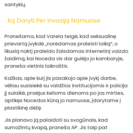
santykių.
Ką Daryti Per Invaziją Namuose
Pranešama, kad Varela teigė, kad seksualinę
prievartą įvykdė „norėdamas praleisti laiką“, o
likusią naktį praleido žaisdamas internetinį vaizdo
žaidimą, kai Noceda vis dar gulėjo jo kambaryje,
praneša vietinis laikraštis.
Kažkas, apie kurį jis pasakojo apie įvykį darbe,
vėliau susisiekė su valdžios institucijomis ir policija
jį sulaikė, praėjus kelioms dienoms po jos mirties,
aptikęs Nocedos kūną jo namuose, įdarytame į
plastikinę dėžę.
Jis planavo ją palaidoti su svogūnais, kad
sumažintų kvapą, praneša AP. Jis taip pat